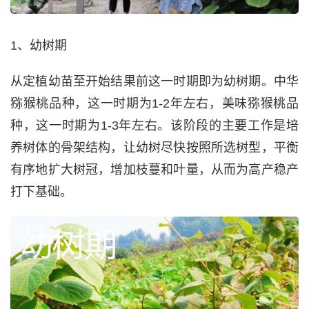
1、幼树期
从定植幼苗至开始结果前这一时期即为幼树期。中华
猕猴桃品种，这一时期为1-2年左右，美味猕猴桃品
种，这一时期为1-3年左右。该阶段的主要工作是培
养树体的骨架结构，让幼树尽快按照所选树型，平衡
有序地扩大树冠，增加枝蔓和叶量，从而为高产稳产
打下基础。