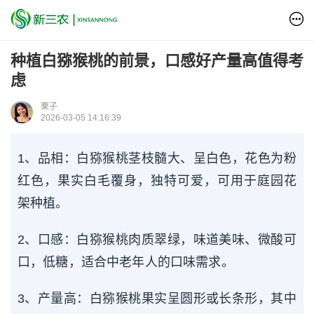
种植白猕猴桃的前景，口感好产量高值得考
虑
栗子
2026-03-05 14:16:39
1、品相：白猕猴桃茎枝髓大、呈白色，花色为粉
红色，果实白毛覆身，独特可爱，可用于庭园花
架种植。
2、口感：白猕猴桃肉质翠绿，味道美味、微酸可
口，低糖，适合中老年人的口味需求。
3、产量高：白猕猴桃果实呈圆形或长条形，其中