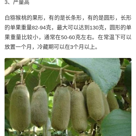
3、产量高
白猕猴桃的果形，有的是长条形，有的是圆形，长形
的单果重量82-94克，最大可以达到130克，圆形的单
果重量比较小，通常在50-60克左右。在常温下可以
放置一个月，冷藏期可以在3个月以上。