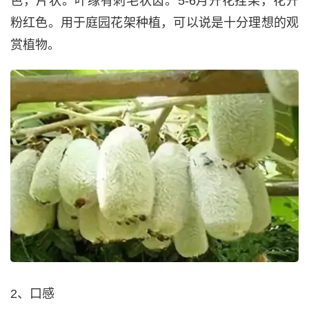
色，片状。叶缘有刺毛状齿。5-6月开花挂果，花开
粉红色。用于庭园花架种植，可以说是十分理想的观
赏植物。
2、口感