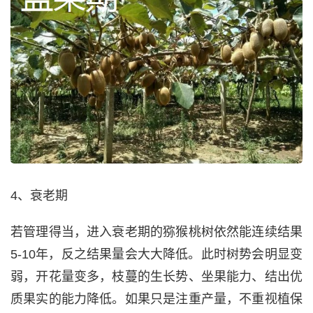
4、衰老期
若管理得当，进入衰老期的猕猴桃树依然能连续结果
5-10年，反之结果量会大大降低。此时树势会明显变
弱，开花量变多，枝蔓的生长势、坐果能力、结出优
质果实的能力降低。如果只是注重产量，不重视植保