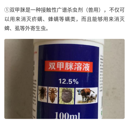
①双甲脒是一种接触性广谱杀虫剂（兽用），不仅可
以用来消灭疥螨、蜂螨等螨类，而且能够用来消灭
蜱、虱等外寄生虫。