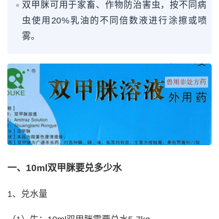
双甲脒可用于家畜、作物防治害虫，按不同病
虫使用20%乳油的不同倍数液进行涂擦或喷
雾。
一、10ml双甲脒要兑多少水
1、兑水量