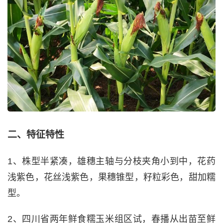
二、特征特性
1、株型半紧凑，雄穗主轴与分枝夹角小到中，花药
浅紫色，花丝浅紫色，果穗锥型，籽粒彩色，甜加糯
型。
2、四川省两年鲜食糯玉米组区试，春播从出苗至鲜