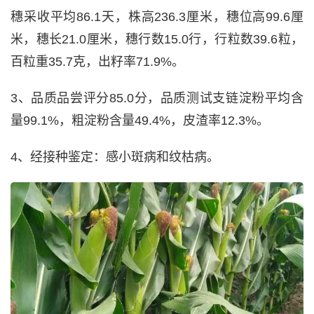
穗采收平均86.1天，株高236.3厘米，穗位高99.6厘
米，穗长21.0厘米，穗行数15.0行，行粒数39.6粒，
百粒重35.7克，出籽率71.9%。
3、品质品尝评分85.0分，品质测试支链淀粉平均含
量99.1%，粗淀粉含量49.4%，皮渣率12.3%。
4、经接种鉴定：感小斑病和纹枯病。